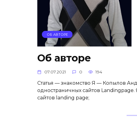
ОБ АВТОРЕ
Об авторе
07.07.2021
0
194
Cтатья — знакомство Я — Копылов А
одностраничных сайтов Landingpage.
сайтов landing page;