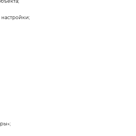
бъекта;
 настройки;
ры»;