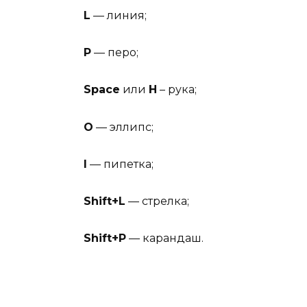
L
— линия;
P
— перо;
Space
или
H
– рука;
O
— эллипс;
I
— пипетка;
Shift+L
— стрелка;
Shift+P
— карандаш.