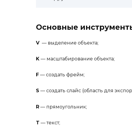
Основные инструмент
V
— выделение объекта;
K
— масштабирование объекта;
F
— создать фрейм;
S
— создать слайс (область для экспорт
R
— прямоугольник;
T
— текст;